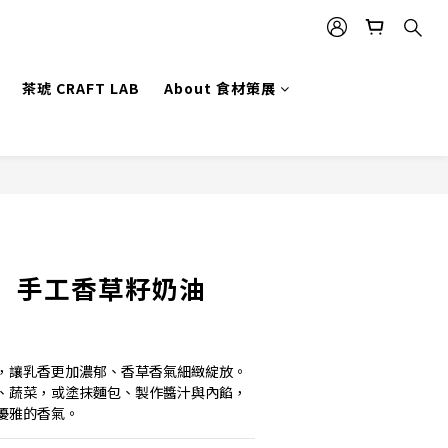
茶琥 CRAFT LAB
About 食材策展
立即購買
】手工香草籽奶油
，讓乳香更加濃郁、香草香氣細緻綻放。
、蔬菜，或塗抹麵包、製作醬汁與內餡，
優雅的香氣。