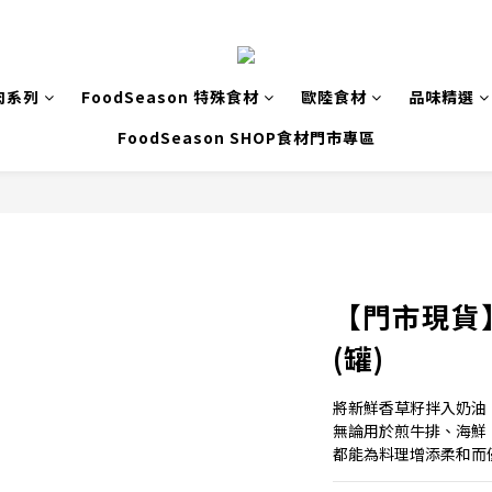
肉系列
FoodSeason 特殊食材
歐陸食材
品味精選
FoodSeason SHOP食材門市專區
【門市現貨
(罐)
將新鮮香草籽拌入奶油
無論用於煎牛排、海鮮
都能為料理增添柔和而