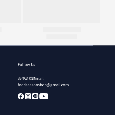
Follow Us
合作洽談請mail:
foodseasonshop@gmail.com