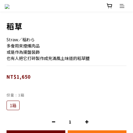
稻草
Straw／稲わら
多會用來煙燻肉品
或是作為擺盤裝飾
也有人把它打碎製作成充滿風土味道的稻草鹽
NT$1,650
份量
: 1箱
1箱