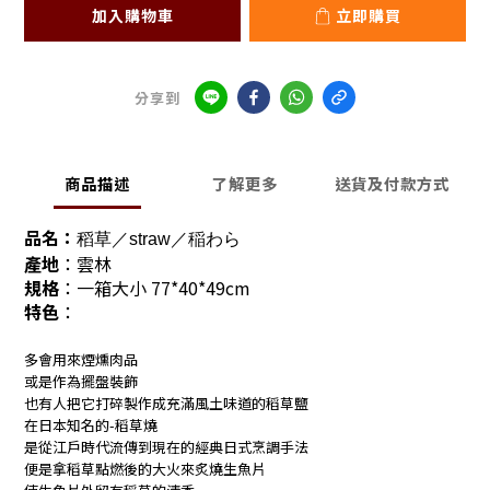
加入購物車
立即購買
分享到
商品描述
了解更多
送貨及付款方式
品名：
稻草／straw／稲わら
產地
：雲林
規格
：一箱大小 77*40*49cm
特色
：
多會用來煙燻肉品
或是作為擺盤裝飾
也有人把它打碎製作成充滿風土味道的稻草鹽
在日本知名的-稻草燒
是從江戶時代流傳到現在的經典日式烹調手法
便是拿稻草點燃後的大火來炙燒生魚片