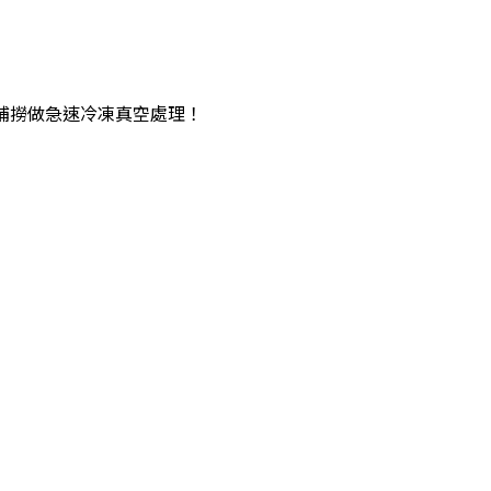
捕撈做急速冷凍真空處理！