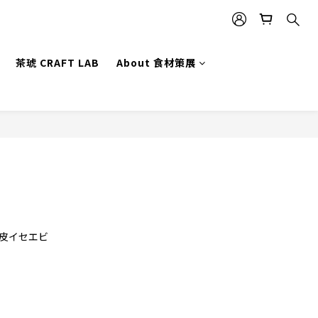
茶琥 CRAFT LAB
About 食材策展
立即購買
r／脱皮イセエビ