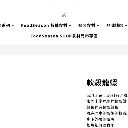
肉系列
FoodSeason 特殊食材
歐陸食材
品味精選
FoodSeason SHOP食材門市專區
軟殼龍蝦
Soft shell lobste
市面上常見到炸軟殼蟹
龍蝦也有軟殼龍蝦
脱完原本的殼後的樣貌
剩下外層的薄膜
整隻都可以食用