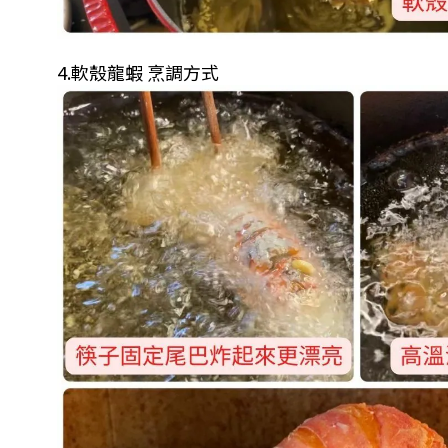
4.軟殼龍蝦 烹調方式