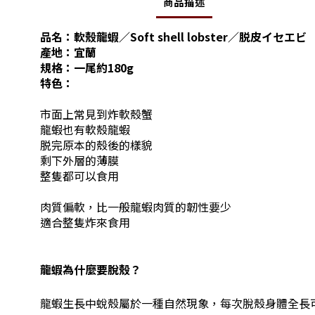
商品描述
品名：
軟殼龍蝦／Soft shell lobster
／脱皮イセエビ
產地：宜蘭
規格：一尾約180g
特色：
市面上常見到炸軟殼蟹
龍蝦也有軟殼龍蝦
脱完原本的殼後的樣貌
剩下外層的薄膜
整隻都可以食用
肉質偏軟，比一般龍蝦肉質的韌性要少
適合整隻炸來食用
龍蝦為什麼要脫殼？
龍蝦生長中蛻殼屬於一種自然現象，每次脫殼身體全長