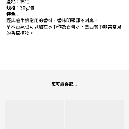
產地
：彰化
規格
：30g/包
特色
：
經典煎牛排常用的香料，
香味明顯卻不刺鼻。
草本香氣也可以加在水中作為香料水，
是西餐中非常常見
的香草植物。
您可能喜歡...