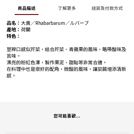
商品描述
了解更多
送貨及付款方式
品名：
大黃
／
Rhabarbarum／ルバーブ
產地
：
荷蘭
特色
：
莖稈口感似芹菜，結合芹菜、青蘋果的風味，略帶酸味及
苦味。
漂亮的粉紅色澤，製作果泥、甜點等非常合適。
在料理中也是很好的配角，微酸的風味，讓菜餚增添清新
感。
您可能喜歡...