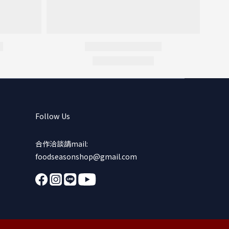
Follow Us
合作洽談請mail:
foodseasonshop@gmail.com