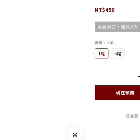
NT$450
需要預訂，備貨約5-
數量
: 1尾
1尾
5尾
現在預購
分享到