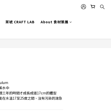
茶琥 CRAFT LAB
About 食材策展
立即購買
tulum
溪水中
達三年的時間才成長成道17cm的體型
能在水溫17至25度之間、沒有污染的湍急