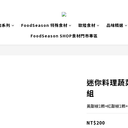
肉系列
FoodSeason 特殊食材
歐陸食材
品味精選
FoodSeason SHOP食材門市專區
迷你料理蔬
組
黃甜椒1顆+紅甜椒1顆+
NT$200