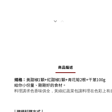
商品描述
規格：
黃甜椒1顆+紅甜椒1顆+青花筍2根+干蔥100g
給你小份量、剛剛好的食材。
料理講求色香味俱全，
黃綠紅蔬菜包讓料理在色彩上有
| 建議料理方式 |