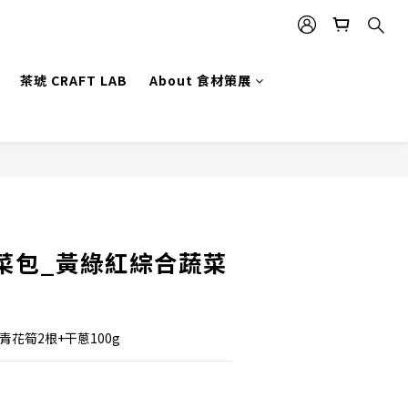
茶琥 CRAFT LAB
About 食材策展
立即購買
菜包_黃綠紅綜合蔬菜
青花筍2根+干蔥100g