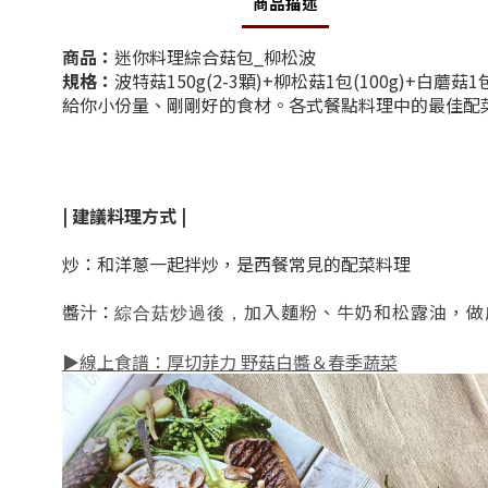
商品描述
商品：
迷你料理綜合菇包_柳松波
規格：
波特菇150g(2-3顆)+柳松菇1包(100g)+白蘑菇1包
給你小份量、剛剛好的食材。
各式餐點料理中的最佳配
| 建議料理方式 |
炒：和洋蔥一起拌炒，是西餐常見的配菜料理
醬汁：
加入麵粉、牛奶和松露油，做
綜合菇炒過後，
▶線上食譜：厚切菲力 野菇白醬＆春季蔬菜