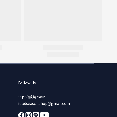
Follow Us
合作洽談請mail:
foodseasonshop@gmail.com