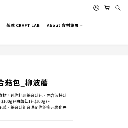
茶琥 CRAFT LAB
About 食材策展
立即購買
合菇包_柳波蘑
食材。迷你料理綜合菇包，內含波特菇
包(100g)+白蘑菇1包(100g)。
配菜，綜合菇組合滿足你的多元變化需