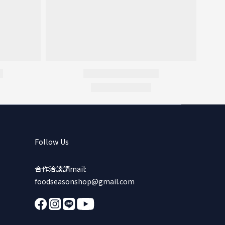
Follow Us
合作洽談請mail:
foodseasonshop@gmail.com