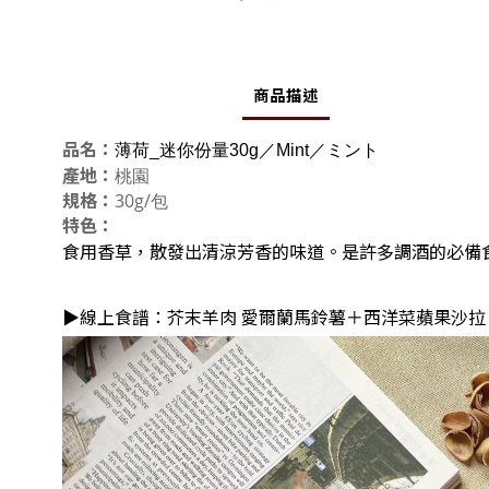
商品描述
品名
：
薄荷_迷你份量30g／Mint／ミント
產地
：
桃園
規格：
30g/包
特色：
食用香草，
散發出清涼芳香的味道。是許多調酒的必備
▶線上食譜：
芥末羊肉 愛爾蘭馬鈴薯＋西洋菜蘋果沙