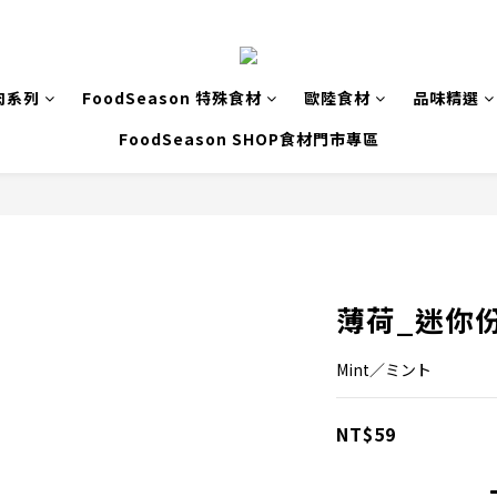
肉系列
FoodSeason 特殊食材
歐陸食材
品味精選
FoodSeason SHOP食材門市專區
薄荷_迷你份
Mint／ミント
NT$59