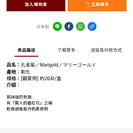
加入購物車
立即購買
分享到
商品描述
了解更多
送貨及付款方式
品名：
孔雀菊／Marigold／マリーゴールド
產地
：彰化
規格：
[觀賞用]
約20朵/盒
介紹
：
氣味強烈刺激
有『窮人的番紅花』之稱
乾燥過後能作色素使用