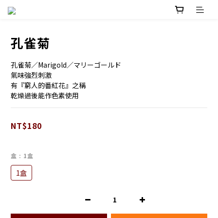
孔雀菊
孔雀菊／Marigold／マリーゴールド
氣味強烈刺激
有『窮人的番紅花』之稱
乾燥過後能作色素使用
NT$180
盒
: 1盒
1盒