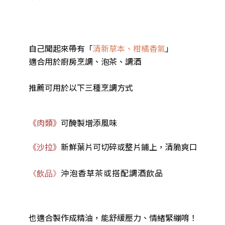
自己聞起來帶有「
清新草本、柑橘香氣
」
適合用於廚房烹調、泡茶、調酒
推薦可用於以下三種烹調方式
《肉類》
可醃製增添風味
《沙拉》
新鮮葉片可切碎或整片鋪上，清脆爽口
沖泡香草茶或搭配調酒飲品
《飲品》
也適合製作成精油，能舒緩壓力、情緒緊繃唷！