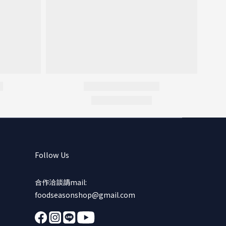
Follow Us
合作洽談請mail:
foodseasonshop@gmail.com