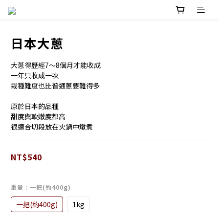
日本大蔥
大蔥得歷經7～8個月才能收成
一年只收成一次
栽種難度也比普通蔥要難得多
原於日本的品種
甜度與軟嫩度都高
很適合切段放在火鍋中燉煮
NT$540
重量
: 一把(約400g)
一把(約400g)
1kg