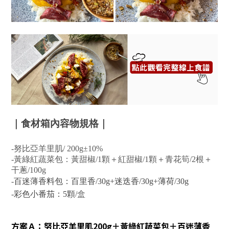
｜食材箱內容物規格｜
-
努比亞羊里肌
/ 20
0g
±10%
-黃綠紅蔬菜包：黃甜椒
/
1顆
＋
紅甜椒
/
1顆
＋
青花筍
/
2根
＋
干蔥
/
100g
-
百迷薄香料包：
百里香/30g+迷迭香/30g+薄荷/30g
-
彩色小番茄：5顆
/盒
方案Ａ：努比亞羊里肌200g＋
黃綠紅蔬菜包
＋
百迷薄香