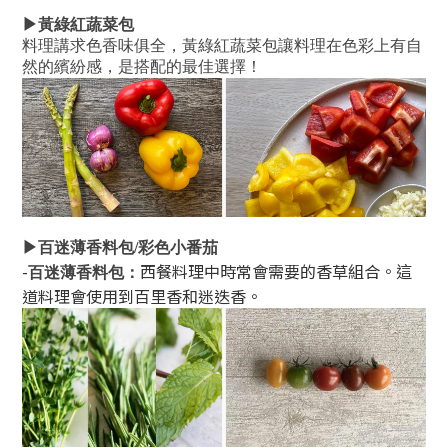
▶
黃綠紅蔬菜包
料理講求色香味俱全，
黃綠紅蔬菜包讓料理在色彩上有自
然的繽紛感，是搭配的最佳選擇！
▶
百迷薄香料包
/
彩色小番茄
-
西餐料理中時常會需要的香草組合。這
百迷薄香料包：
道料理會使用到百里香和迷迭香。