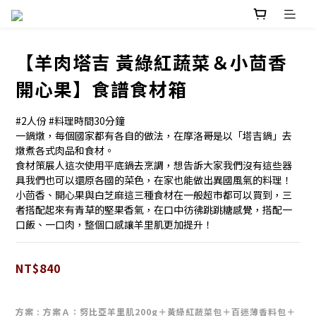
【羊肉塔吉 黃綠紅蔬菜＆小茴香
開心果】食譜食材箱
#2人份 #料理時間30分鐘
一鍋燉，每個國家都有各自的做法，在摩洛哥是以「塔吉鍋」去
燉煮各式肉品和食材。
食材策展人這次使用平底鍋去烹調，想告訴大家我們沒有這些器
具我們也可以還原各國的菜色，在家也能做出異國風氣的料理！
小茴香、開心果與白芝麻這三種食材在一般超市都可以買到，三
者搭配起來有青草的堅果香氣，在口中彷彿跳跳糖感覺，搭配一
口飯、一口肉，整個口感讓羊里肌更加提升！
NT$840
方案
: 方案Ａ：努比亞羊里肌200g＋黃綠紅蔬菜包＋百迷薄香料包＋