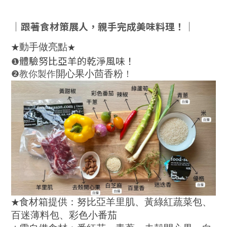
｜跟著食材策展人，親手完成美味料理！｜
★
動手做亮點
★
體驗努比亞羊的乾淨風味！
❶
❷教你製作
！
開心果小茴香粉
★
食材箱提供：
努比亞羊里肌
、黃綠紅蔬菜包、
百迷薄
料包
、
彩色小番茄