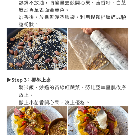
熱鍋不放油，將適量去殼開心果、茴香籽、白芝
麻炒香至表面金黃色。
炒香後，放進乾淨塑膠袋，利用桿麵棍壓碎成顆
粒粉狀。
▶
Step 3
：
擺盤上桌
將米飯、炒過的黃綠紅蔬菜、努比亞
羊里肌依序
。
放上
，
。
撒上小茴香開心果
澆上優格