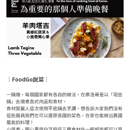
｜
FoodGo
說菜｜
一鍋燉，每個國家都有各自的做法，在摩洛哥是以「塔吉
鍋」去燉煮各式肉品和食材。
食材策展人這次使用平底鍋去烹調，想告訴大家我們沒有
這些器具我們也可以還原各國的菜色，在家也能做出異國
風氣的料理！
小茴香、開心果與白芝麻這三種食材在一般超市都可以買