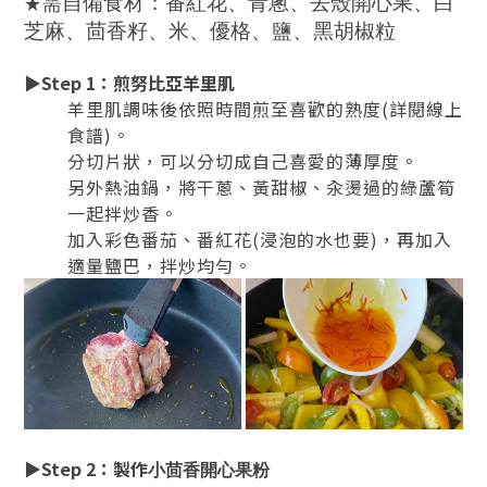
需自備食材：番紅花、青蔥、去殼開心果、白
★
芝麻、茴香籽、米、優格、鹽、黑胡椒粒
▶
Step 1
：煎努比亞羊里肌
羊里肌調味後依照時間煎至喜歡的熟度(詳閱線上
食譜)。
分切片狀，可以分切成自己喜愛的薄厚度。
另外熱油鍋，將干蔥、黃甜椒、汆燙過的綠蘆筍
一起拌炒香。
加入彩色番茄、番紅花(浸泡的水也要)，再加入
適量鹽巴，拌炒均勻。
▶
Step 2
：製作
小茴香開心果粉