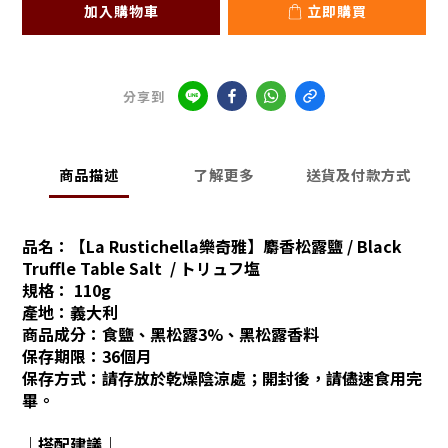
加入購物車
立即購買
分享到
商品描述
了解更多
送貨及付款方式
品名：
【La Rustichella樂奇雅】麝香松露鹽 / Black
Truffle Table Salt / トリュフ塩
規格： 110g
產地：義大利
商品成分：
食鹽、黑松露3%、黑松露香料
保存期限：36個月
保存方式：請存放於乾燥陰涼處；開封後，請儘速食用完
畢。
｜搭配建議｜