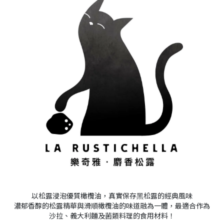
以松露浸泡優質橄欖油，真實保存⿊松露的經典風味
濃郁香醇的松露精華與滑順橄欖油的味道融為一體，
最適合作為
沙拉、義大利麵及菌類料理的食用材料！