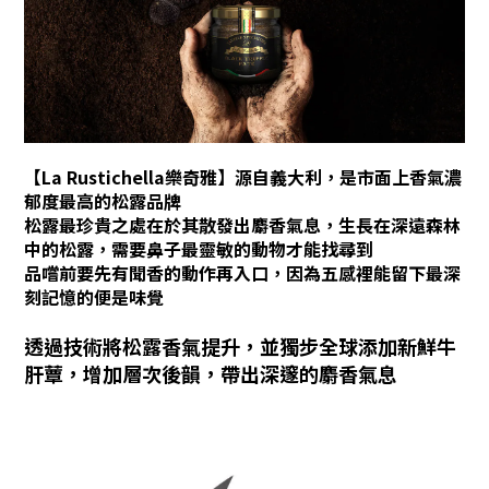
【La Rustichella樂奇雅】源自義大利，
是市面上香氣濃
郁度最高的松露品牌
松露
最珍貴之處在於其散發出麝香氣息，
生長在深遠森林
中的松露，需要
鼻子最靈敏的動物才能找尋到
品嚐前要先有聞香的動作再入口，
因為五感裡能留下最深
刻記憶的便是味覺
透過技術將松露香氣提升，
並獨步全球添加新鮮牛
肝蕈，
增加層次後韻，帶出深邃的麝香氣息