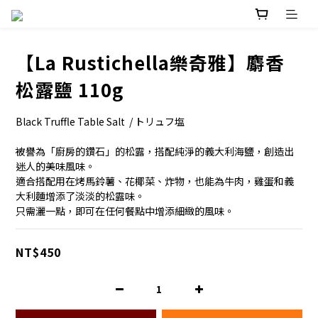
【La Rustichella樂奇雅】麝香
松露鹽 110g
Black Truffle Table Salt  / トリュフ塩
被譽為「廚房的鑽石」的松露，搭配純淨的義大利海鹽，創造出
迷人的美味風味。
適合搭配用在烤馬鈴薯、花椰菜、炸物，也能為牛肉，雞蛋和義
大利麵增添了淡淡的松露味。
只需灑一點，即可在任何餐點中增添細緻的風味。
NT$450