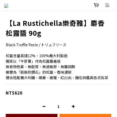
【La Rustichella樂奇雅】麝香
松露醬 90g
Black Truffle Paste / トリュフソース
松露含量高達12%，100%義大利製造
獨家以「牛肝蕈」作為松露醬基底
無食物色素、無麩質、無過敏原、無膽固醇
被譽為「廚房的鑽石」的松露，香味濃郁
適合搭配義⼤利麵、燉飯、披薩、紅⽩⾁、麵包抹醬與各式佐菜
NT$620