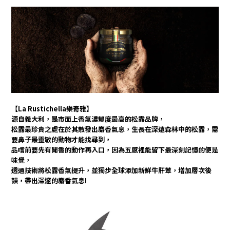
【La Rustichella樂奇雅】
源自義大利，
是市面上香氣濃郁度最高的松露品牌，
松露
最珍貴之處在於其散發出麝香氣息，
生長在深遠森林中的松露，需
要
鼻子最靈敏的動物才能找尋到，
品嚐前要先有聞香的動作再入口，
因為五感裡能留下最深刻記憶的便是
味覺，
透過技術將松露香氣提升，並獨步全球添加新鮮牛肝蕈，增加層次後
韻，帶出深邃的麝香氣息!