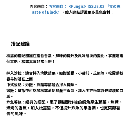
內容來自：
內容來自：《Fungis》ISSUE.02 『食の黑
Taste of Black』
，點入連結認識更多黑色食材！
｜搭配建議｜
松露的搭配關鍵在麝香香氣、鮮味的提升及風味層次的變化，掌握這兩
個重點，松露其實非常百搭！
拌入沙拉：適合拌入塊狀蔬果，如甜菜根、小番茄、瓜類等，松露醬較
容易附著在上面
中式餐點：炒飯、拌麵等都是合拌入提味。
燉飯：燉飯中可以加松露油使其產生香氣，加入少許松露醬也能增加口
感。
經典的搭配，裹了麵糊酥炸後的鱈魚產生蔬菜、焦糖、
炸魚薯條：
烘烤的香氣，加入松露醬，不僅提升炸魚的果香調，也更突顯薯
條的風味。