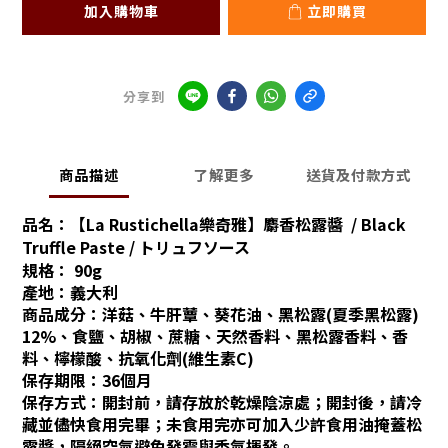
加入購物車
立即購買
分享到
商品描述
了解更多
送貨及付款方式
品名：
【La Rustichella樂奇雅】麝香松露醬 / Black
Truffle Paste / トリュフソース
規格： 90g
產地：義大利
商品成分：洋菇、牛肝蕈、葵花油、黑松露(夏季黑松露)
12%、食鹽、胡椒、蔗糖、
天然香料、黑松露香料、香
料、檸檬酸、抗氧化劑(維生素C)
保存期限：36個月
保存方式：開封前，請存放於乾燥陰涼處；開封後，請冷
藏並儘快食用完畢；
未食用完亦可加入少許食用油掩蓋松
露醬，隔絕空氣避免發霉與香氣揮發。