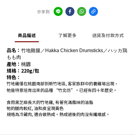
分享到
商品描述
了解更多
送貨及付款方式
品名：
竹地雞腿／Hakka Chicken Drumsticks／ハッカ鶏
もも肉
產地：
桃園
規格：220g/包
特色：
竹地雞僅在桃園南部到新竹地區, 客家族群中的養雞場出現，
牠是特意培育出來的品種 “竹北仿”。已經有四十年歷史。
食用黑芝麻長大的竹地雞, 有著充滿風味的油脂
牠的腿肉較紅, 油和皮呈現黃色
規格為冷藏肉, 適合做熟成。熟成過後的肉沒有纖維感。