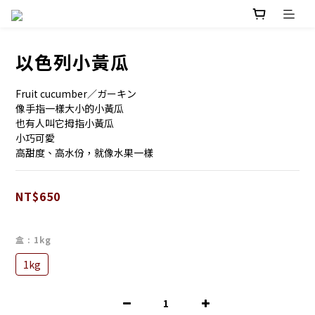
以色列小黃瓜
Fruit cucumber／ガーキン
像手指一樣大小的小黃瓜
也有人叫它拇指小黃瓜
小巧可愛
高甜度、高水份，就像水果一樣
NT$650
盒
: 1kg
1kg