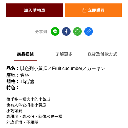
加入購物車
立即購買
分享到
商品描述
了解更多
送貨及付款方式
品名：
以色列小黃瓜／Fruit cucumber／ガーキン
產地：
雲林
規格：
1kg/盒
特色：
像手指一樣大小的小黃瓜
也有人叫它拇指小黃瓜
小巧可愛
高甜度、高水份，就像水果一樣
外皮光滑、不粗糙