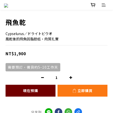
飛魚乾
Cypselurus／ドライトビウオ
風乾後的飛魚因脂肪低，肉質扎實
NT$1,900
需要預訂，備貨約5-10工作天
現在預購
立即購買
分享到