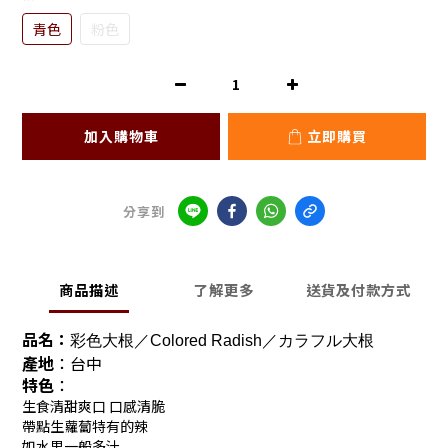
青色
粉色
加入購物車
立即購買
分享到
商品描述
了解更多
送貨及付款方式
品名：
彩色大根／Colored Radish／カラフル大根
產地
：台中
特色
：
生食清甜爽口 口感清脆
帶點生蘿蔔特有的辣
如水果一般多汁