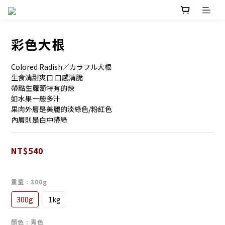
彩色大根
Colored Radish／カラフル大根
生食清甜爽口 口感清脆
帶點生蘿蔔特有的辣
如水果一般多汁
果肉外層是美麗的淡綠色/粉紅色
內層則是白中帶綠
NT$540
重量
: 300g
300g
1kg
顏色
: 青色