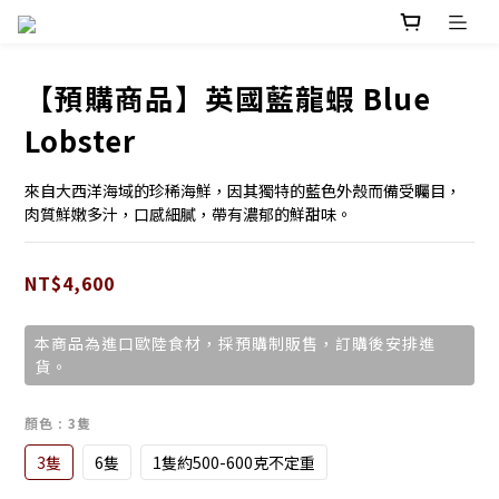
【預購商品】英國藍龍蝦 Blue
Lobster
來自大西洋海域的珍稀海鮮，因其獨特的藍色外殼而備受矚目，
肉質鮮嫩多汁，口感細膩，帶有濃郁的鮮甜味。
NT$4,600
本商品為進口歐陸食材，採預購制販售，訂購後安排進
貨。
顏色
: 3隻
3隻
6隻
1隻約500-600克不定重