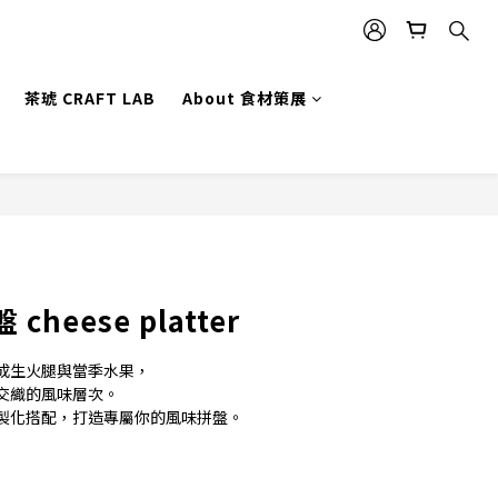
茶琥 CRAFT LAB
About 食材策展
立即購買
heese platter
成生火腿與當季水果，
交織的風味層次。
製化搭配，打造專屬你的風味拼盤。