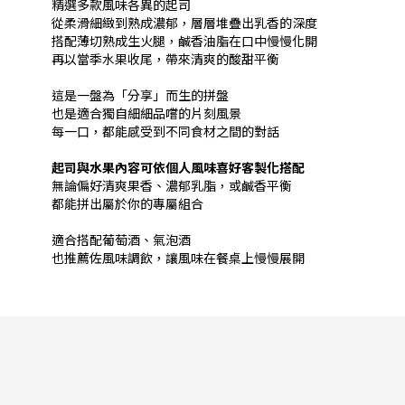
精選多款風味各異的起司
從柔滑細緻到熟成濃郁，層層堆疊出乳香的深度
搭配薄切熟成生火腿，鹹香油脂在口中慢慢化開
再以當季水果收尾，帶來清爽的酸甜平衡
這是一盤為「分享」而生的拼盤
也是適合獨自細細品嚐的片刻風景
每一口，都能感受到不同食材之間的對話
起司與水果內容可依個人風味
喜好客製化搭配
無論偏好清爽果香、濃郁乳脂，或鹹香平衡
都能拼出屬於你的專屬組合
適合搭配葡萄酒、氣泡酒
也推薦佐風味調飲，讓風味在餐桌上慢慢展開