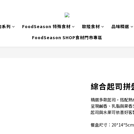
肉系列
FoodSeason 特殊食材
歐陸食材
品味精選
FoodSeason SHOP食材門市專區
綜合起司拼盤 c
精選多款起司，搭配熟
呈現鹹香、乳脂與果香
起司與水果可依喜好客
餐盒尺寸：20*14*5cm