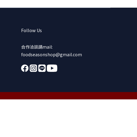
Follow Us
合作洽談請mail:
foodseasonshop@gmail.com