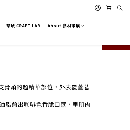
茶琥 CRAFT LAB
About 食材策展
prev
next
0支骨頭的超精華部位，外表覆蓋著一
油脂煎出咖啡色香脆口感，里肌肉