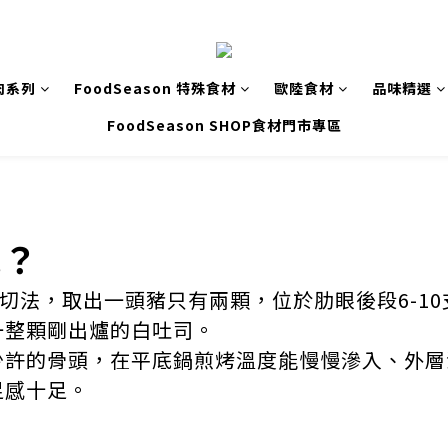
肉系列
FoodSeason 特殊食材
歐陸食材
品味精選
FoodSeason SHOP食材門市專區
呢？
分切法，取出一頭豬只有兩顆，位於肋眼後段6-1
一整顆剛出爐的白吐司。
少許的骨頭，在平底鍋煎烤溫度能慢慢滲入、外層
足感十足。