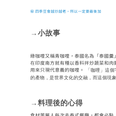
㊙ 四季豆會越炒越老，所以一定要最後加
→小故事
綠咖哩又稱青咖哩，泰國名為「泰國羹
在印度南方就有種以香料拌炒蔬菜和肉類的
用來只現代意義的咖哩。
「咖哩」這個
的產物，是世界文化的交融，而這個現
→料理後的心得
食材策展人每次去泰式餐廳，都會必點