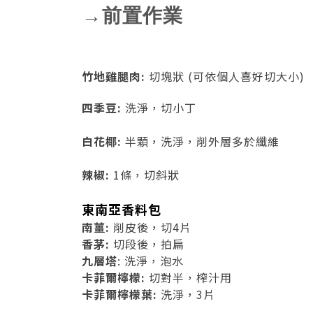
→前置作業
竹地雞腿肉:
切塊狀 (可依個人喜好切大小)
四季豆:
洗淨，切小丁
白花椰:
半顆，
洗淨，削外層多於纖維
辣椒:
1條，
切斜狀
東南亞香料包
南薑:
削皮後，切4片
香茅:
切段後，拍扁
九層塔
:
洗淨，泡水
卡菲爾檸檬:
切對半，榨汁用
卡菲爾檸檬葉:
洗淨，3片