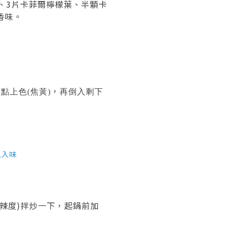
、3片卡菲爾檸檬葉、半顆卡
香味。
，
點上色(焦黃)
再倒入剩下
以入味
辣度)拌炒一下，起鍋前加