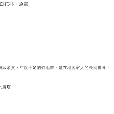
白花椰、魚露
，
，
。
細緻緊實
甜度十足的竹地雞
是在地客家人的長期青睞
九層塔