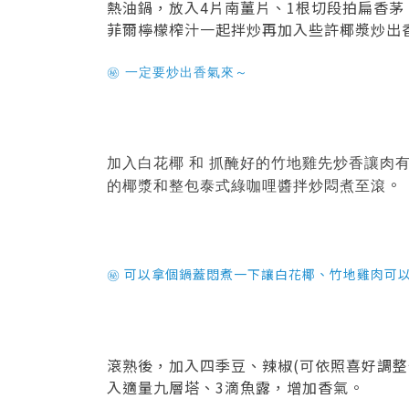
熱油鍋，放入4片南薑片、1根切段拍扁香茅
菲爾檸檬榨汁一起拌炒再加入些許椰漿炒出
一定要炒出香氣來～
㊙
加入白花椰 和 抓醃好的竹地雞先炒香讓肉有
。
的椰漿和整包泰式綠咖哩醬拌炒悶煮至滾
可以拿個鍋蓋悶煮一下讓白花椰、竹地雞肉可
㊙
滾熟後，加入四季豆、辣椒(可依照喜好調整
入適量九層塔、3滴魚露，增加香氣。