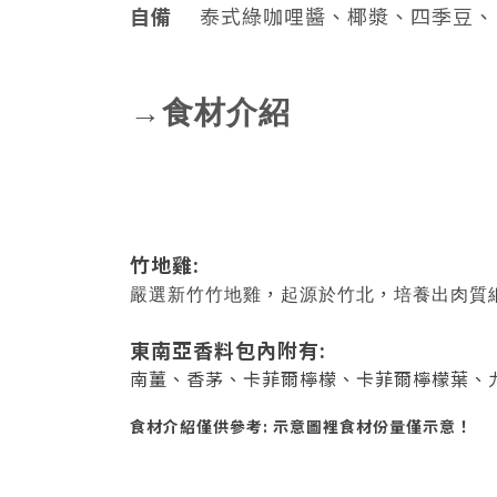
自備
泰式綠咖哩醬、
椰漿、四季豆、
→食材介紹
竹地雞:
，
，
嚴選新竹竹地雞
起源於竹北
培養出肉質
東南亞香料包內附有:
南薑、香茅、卡菲爾檸檬、卡菲爾檸檬葉、
食材介紹僅供參考: 示意圖裡食材份量僅示意！