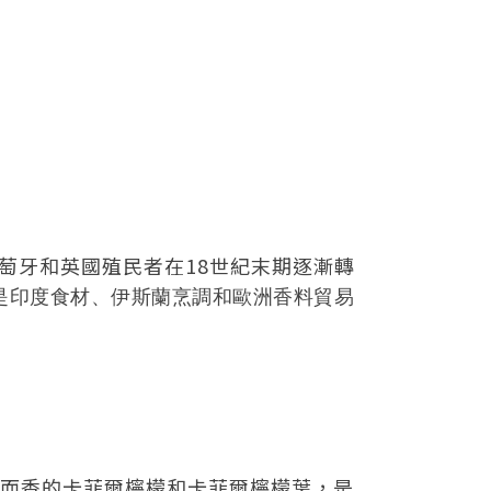
葡萄牙和英國殖民者在18世紀末期逐漸轉
是印度食材、伊斯蘭烹調和歐洲香料貿易
而香的卡菲爾檸檬和卡菲爾檸檬葉，是