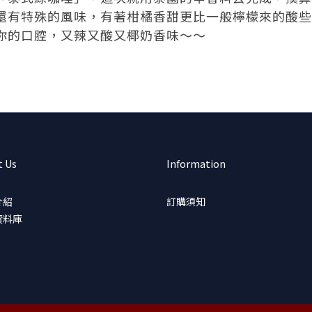
還有特殊的風味，有著柑橘香甜更比一般檸檬來的酸些
你的口腔，又辣又酸又椰奶香味～～
t Us
Information
介紹
訂購須知
資料庫