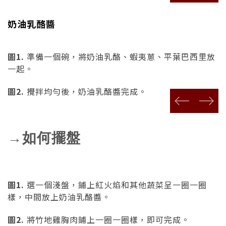
奶油乳酪醬
圖1.
準備一個碗，將奶油乳酪、蝦夷蔥、平葉巴西里放
一起。
圖2.
攪拌均勻後，奶油乳酪醬完成。
prev
next
→如何擺盤
圖1.
選一個淺盤，鋪上紅火焰和其他蔬菜呈一圈一圈
樣，中間放上奶油乳酪醬。
圖2.
將竹地雞胸肉鋪上一圈一圈樣，即可完成。