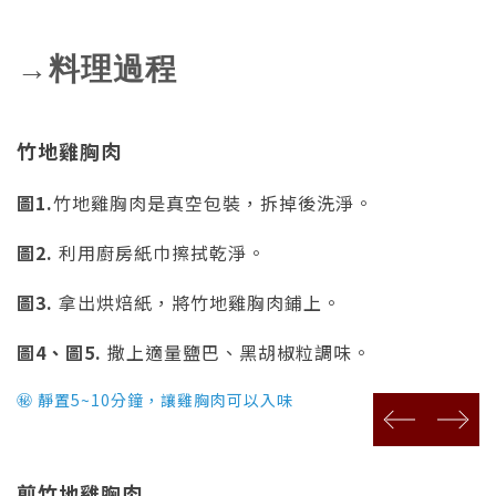
→料理過程
竹地雞胸肉
圖1.
竹地雞胸肉是真空包裝，拆掉後洗淨。
圖2.
利用廚房紙巾擦拭乾淨。
圖3.
拿出烘焙紙，將竹地雞胸肉鋪上。
圖4、圖5.
撒上適量鹽巴、黑胡椒粒調味。
㊙ 靜置5~10分鐘，讓雞胸肉可以入味
prev
next
煎竹地雞胸肉