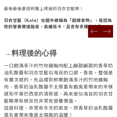
最後最後要捏碎撒上烤過的羽衣甘藍唷！
羽衣甘藍（Kale）在國外被稱為「超級食物」，是因為
他的營養價值極高，高纖低卡，且含有多種營養素。
prev
next
→料理後的心得
一口飽滿多汁的竹地雞胸肉配上鹹甜鹹甜的香草奶
油乳酪醬和羽衣甘藍似海苔的口感、香氣，整個是
有層次感的，先品嚐到鮮嫩飽滿多汁的竹地雞胸
肉、香草奶油乳酪醬不太厚重有蝦夷蔥帶來的辛辣
感和平葉巴西里的清新感、再來是似海苔的羽衣甘
藍略帶有微苦但非常有營養價值。
這道料理，非常有冬天的氣息，而香草奶油乳酪醬
莫名會帶來像是太陽般的溫暖！