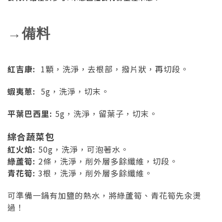
→備料
紅吉康:
1顆，
洗淨，去根部，撥片狀，再切段。
蝦夷蔥:
5g，
洗淨，切末。
平葉巴西里:
5g，
洗淨，留葉子，切末。
綜合蔬菜包
紅火焰:
50g，
洗淨，可泡著水。
綠蘆筍:
2條，
洗淨，削外層多餘纖維，切段。
青花筍:
3根，
洗淨，削外層多餘纖維。
可準備一鍋有加鹽的熱水，將綠蘆筍、青花筍先汆燙
過！