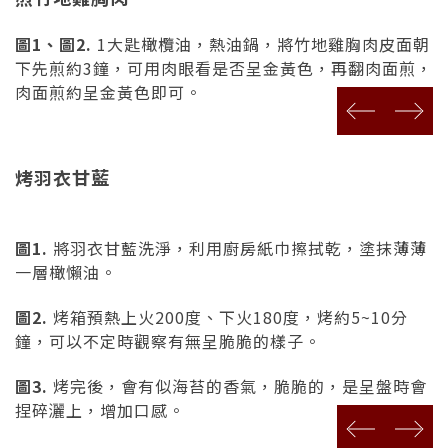
圖1、圖2.
1大匙橄欖油，熱油鍋，將竹地雞胸肉皮面朝
下先煎約3鐘，可用肉眼看是否呈金黃色，再翻肉面煎，
肉面煎約呈金黃色即可。
prev
next
烤羽衣甘藍
圖1.
將羽衣甘藍洗淨，利用廚房紙巾擦拭乾，塗抹薄薄
一層橄懶油。
圖2.
烤箱預熱上火200度、下火180度，烤約5~10分
鐘，可以不定時觀察有無呈脆脆的樣子。
圖3.
烤完後，會有似海苔的香氣，脆脆的，是呈盤時會
捏碎灑上，增加口感。
prev
next