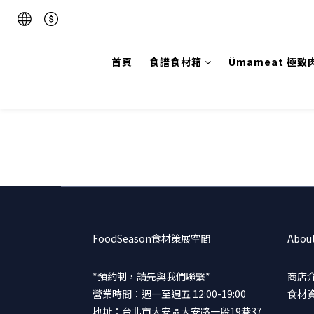
首頁
食譜食材箱
Ümameat 極致
FoodSeason食材策展空間
Abou
*預約制，請先與我們聯繫*
商店
營業時間：週一至週五 12:00-19:00
食材
地址：台北市大安區大安路一段19巷37