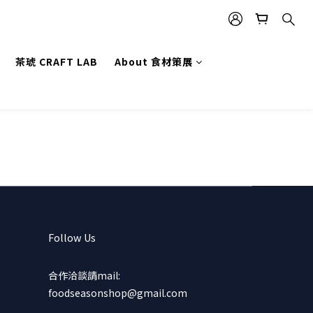
茶琥 CRAFT LAB
About 食材策展
Follow Us
合作洽談請mail:
foodseasonshop@gmail.com