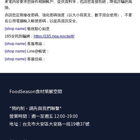
來電內容要求您操作相關帳戶、提供資料等，也請您直接拒絕，降低詐騙的風
險。
亦請您定期修改密碼、強化密碼強度（以大小寫英文、數字混合使用）、不要
在公用電腦輸入帳號密碼，以提高資訊安全。
{shop name}
敬祝順心如意
165全民防騙網：
https://165.npa.gov.tw/#/
{shop name}
客服專線：
{shop name}
Line@帳號：
{shop name}
客服信箱：
FoodSeason食材策展空間
*預約制，請先與我們聯繫*
營業時間：週一至週五 12:00-19:00
地址：台北市大安區大安路一段19巷37號