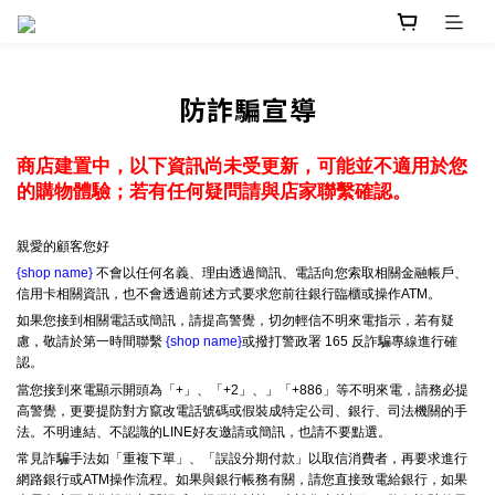
防詐騙宣導
商店建置中，以下資訊尚未受更新，可能並不適用於您
的購物體驗；若有任何疑問請與店家聯繫確認。
親愛的顧客您好
{shop name}
不會以任何名義、理由透過簡訊、電話向您索取相關金融帳戶、
信用卡相關資訊，也不會透過前述方式要求您前往銀行臨櫃或操作ATM。
如果您接到相關電話或簡訊，請提高警覺，切勿輕信不明來電指示，若有疑
慮，敬請於第一時間聯繫
{shop name}
或撥打警政署 165 反詐騙專線進行確
認。
當您接到來電顯示開頭為「+」、「+2」、」「+886」等不明來電，請務必提
高警覺，更要提防對方竄改電話號碼或假裝成特定公司、銀行、司法機關的手
法。不明連結、不認識的LINE好友邀請或簡訊，也請不要點選。
常見詐騙手法如「重複下單」、「誤設分期付款」以取信消費者，再要求進行
網路銀行或ATM操作流程。如果與銀行帳務有關，請您直接致電給銀行，如果