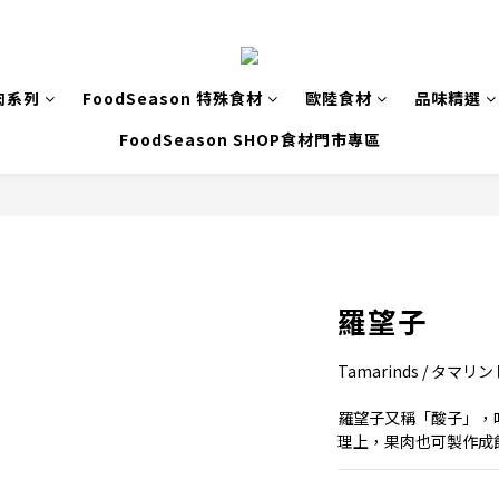
肉系列
FoodSeason 特殊食材
歐陸食材
品味精選
FoodSeason SHOP食材門市專區
羅望子
Tamarinds / タマリン
羅望子又稱「酸子」，
理上，果肉也可製作成