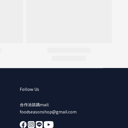
Follow Us
合作洽談請mail:
foodseasonshop@gmail.com