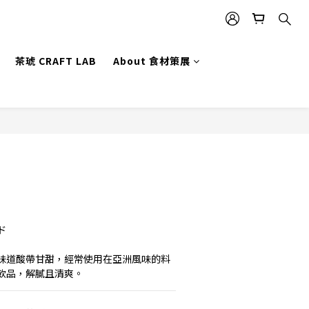
茶琥 CRAFT LAB
About 食材策展
ド
味道酸帶甘甜，經常使用在亞洲風味的料
飲品，解膩且清爽。